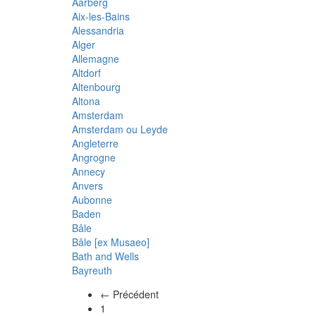
Aarberg
Aix-les-Bains
Alessandria
Alger
Allemagne
Altdorf
Altenbourg
Altona
Amsterdam
Amsterdam ou Leyde
Angleterre
Angrogne
Annecy
Anvers
Aubonne
Baden
Bâle
Bâle [ex Musaeo]
Bath and Wells
Bayreuth
← Précédent
(actuel)
1