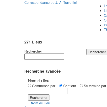
Correspondance de
J.-A. Turrettini
Le
L
C
O
P
T
271 Lieux
Rechercher
Rechercher
Recherche avancée
Nom du lieu :
Commence par
Contient
Se termine p
Rechercher
Nom du lieu