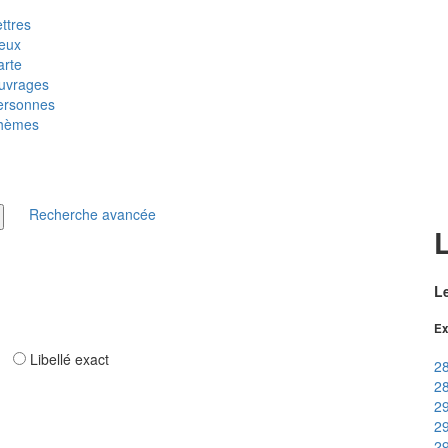
ttres
ieux
arte
uvrages
ersonnes
hèmes
Recherche avancée
Le
Ex
ar
Libellé exact
28
28
29
29
29