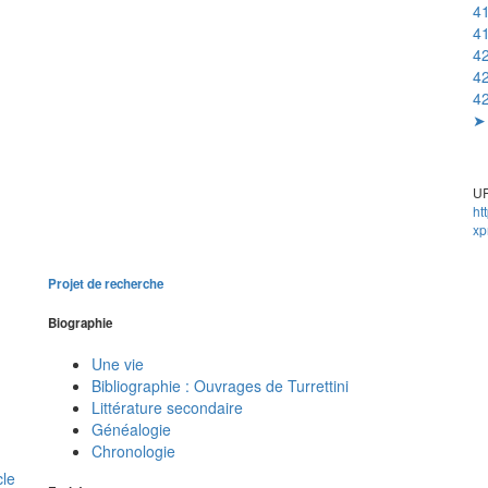
41
41
42
42
42
➤ 
UR
ht
xp
Projet de recherche
Biographie
Une vie
Bibliographie : Ouvrages de Turrettini
Littérature secondaire
Généalogie
Chronologie
cle