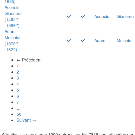
1685)
Aconcio
Giacomo
Aconcio
Giacomo
(1492?
-1566?)
Adam
Melchior
Adam
Melchior
(1575?
-1622)
← Précédent
(actuel)
1
2
3
4
5
6
7
…
50
Suivant →
Attention : au maximum 1000 entrées sur les 7819 sont affichées par