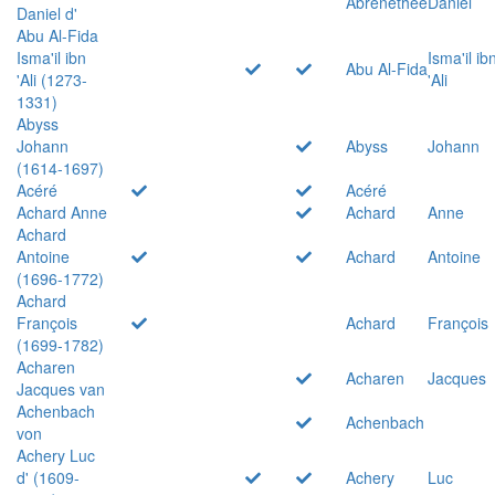
Abrenethée
Daniel
Daniel d'
Abu Al-Fida
Isma'il ibn
Isma'il ib
Abu Al-Fida
'Ali (1273-
'Ali
1331)
Abyss
Johann
Abyss
Johann
(1614-1697)
Acéré
Acéré
Achard Anne
Achard
Anne
Achard
Antoine
Achard
Antoine
(1696-1772)
Achard
François
Achard
François
(1699-1782)
Acharen
Acharen
Jacques
Jacques van
Achenbach
Achenbach
von
Achery Luc
d' (1609-
Achery
Luc