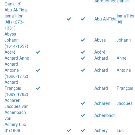
Abrenethée
Daniel
Daniel d'
Abu Al-Fida
Isma'il ibn
Isma'il ib
Abu Al-Fida
'Ali (1273-
'Ali
1331)
Abyss
Johann
Abyss
Johann
(1614-1697)
Acéré
Acéré
Achard Anne
Achard
Anne
Achard
Antoine
Achard
Antoine
(1696-1772)
Achard
François
Achard
François
(1699-1782)
Acharen
Acharen
Jacques
Jacques van
Achenbach
Achenbach
von
Achery Luc
d' (1609-
Achery
Luc