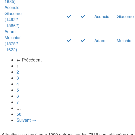
1685)
Aconcio
Giacomo
Aconcio
Giacomo
(1492?
-1566?)
Adam
Melchior
Adam
Melchior
(1575?
-1622)
← Précédent
(actuel)
1
2
3
4
5
6
7
…
50
Suivant →
Attention : au maximum 1000 entrées sur les 7819 sont affichées par