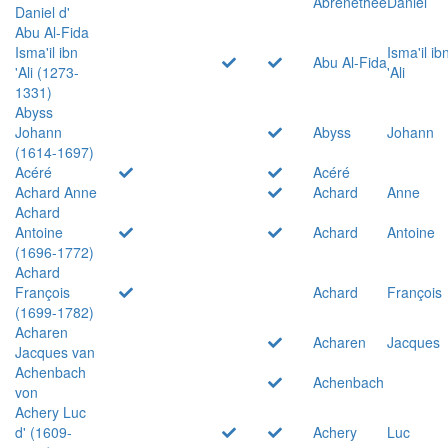
Abrenethée
Daniel
Daniel d'
Abu Al-Fida
Isma'il ibn
Isma'il ib
Abu Al-Fida
'Ali (1273-
'Ali
1331)
Abyss
Johann
Abyss
Johann
(1614-1697)
Acéré
Acéré
Achard Anne
Achard
Anne
Achard
Antoine
Achard
Antoine
(1696-1772)
Achard
François
Achard
François
(1699-1782)
Acharen
Acharen
Jacques
Jacques van
Achenbach
Achenbach
von
Achery Luc
d' (1609-
Achery
Luc