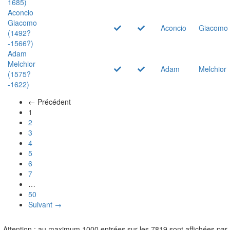
1685)
Aconcio
Giacomo
Aconcio
Giacomo
(1492?
-1566?)
Adam
Melchior
Adam
Melchior
(1575?
-1622)
← Précédent
(actuel)
1
2
3
4
5
6
7
…
50
Suivant →
Attention : au maximum 1000 entrées sur les 7819 sont affichées par