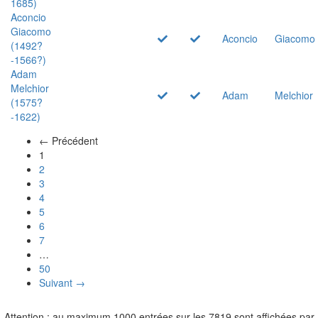
1685)
Aconcio
Giacomo
Aconcio
Giacomo
(1492?
-1566?)
Adam
Melchior
Adam
Melchior
(1575?
-1622)
← Précédent
(actuel)
1
2
3
4
5
6
7
…
50
Suivant →
Attention : au maximum 1000 entrées sur les 7819 sont affichées par