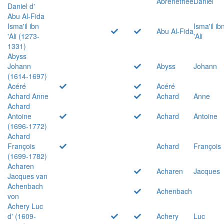
Abrenethée
Daniel
Daniel d'
Abu Al-Fida
Isma'il ibn
Isma'il ib
Abu Al-Fida
'Ali (1273-
'Ali
1331)
Abyss
Johann
Abyss
Johann
(1614-1697)
Acéré
Acéré
Achard Anne
Achard
Anne
Achard
Antoine
Achard
Antoine
(1696-1772)
Achard
François
Achard
François
(1699-1782)
Acharen
Acharen
Jacques
Jacques van
Achenbach
Achenbach
von
Achery Luc
d' (1609-
Achery
Luc