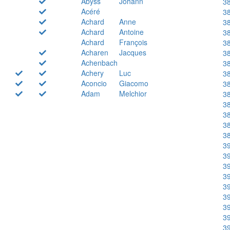
Abyss
Johann
38
Acéré
38
Achard
Anne
38
Achard
Antoine
38
Achard
François
38
Acharen
Jacques
38
Achenbach
38
Achery
Luc
38
Aconcio
Giacomo
38
Adam
Melchior
38
38
38
38
38
39
39
39
39
39
39
39
39
39