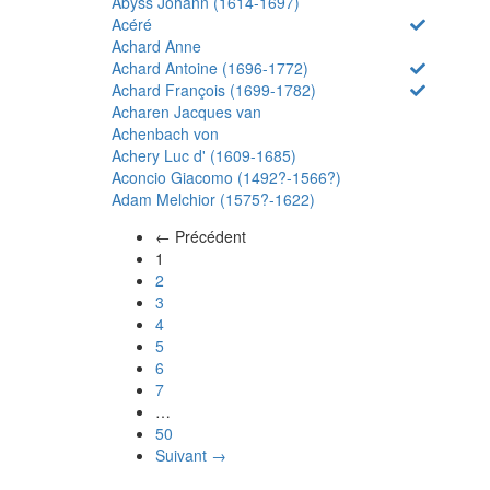
Abyss Johann (1614-1697)
Acéré
Achard Anne
Achard Antoine (1696-1772)
Achard François (1699-1782)
Acharen Jacques van
Achenbach von
Achery Luc d' (1609-1685)
Aconcio Giacomo (1492?-1566?)
Adam Melchior (1575?-1622)
← Précédent
(actuel)
1
2
3
4
5
6
7
…
50
Suivant →