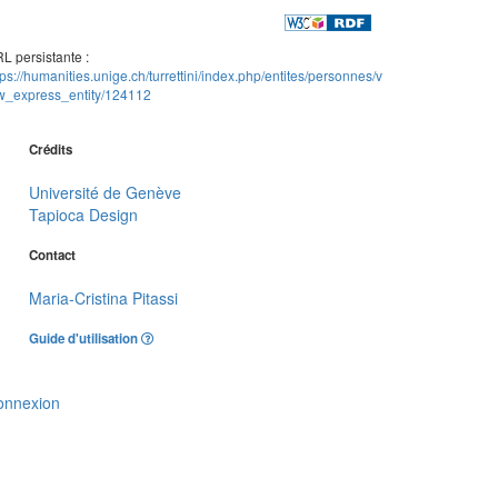
L persistante :
tps://humanities.unige.ch/turrettini/index.php/entites/personnes/v
w_express_entity/124112
Crédits
Université de Genève
Tapioca Design
Contact
Maria-Cristina Pitassi
Guide d'utilisation
onnexion