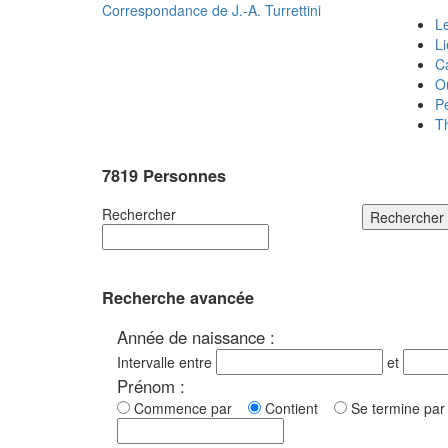
Correspondance de
J.-A. Turrettini
Le
L
C
O
P
T
7819 Personnes
Rechercher
Rechercher
Recherche avancée
Année de naissance :
Intervalle entre
et
Prénom :
Commence par
Contient
Se termine p