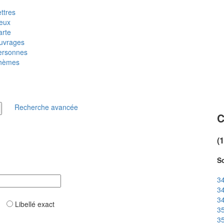
ttres
ieux
arte
uvrages
ersonnes
hèmes
Recherche avancée
C
(
So
34
34
34
ar
Libellé exact
35
35