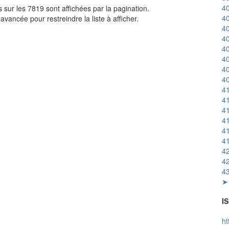
40
sur les 7819 sont affichées par la pagination.
40
avancée pour restreindre la liste à afficher.
40
40
40
40
40
40
41
41
41
41
41
41
42
42
43
➤ 
IS
ht