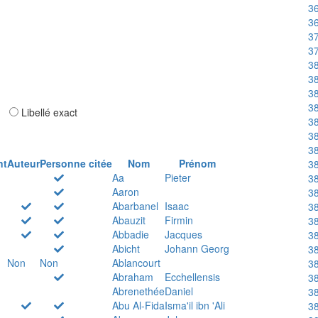
36
36
37
37
38
38
38
38
ar
Libellé exact
38
38
38
nt
Auteur
Personne citée
Nom
Prénom
38
Aa
Pieter
38
Aaron
38
Abarbanel
Isaac
38
Abauzit
Firmin
38
Abbadie
Jacques
38
Abicht
Johann Georg
38
Non
Non
Ablancourt
38
Abraham
Ecchellensis
38
Abrenethée
Daniel
38
Abu Al-Fida
Isma'il ibn 'Ali
38