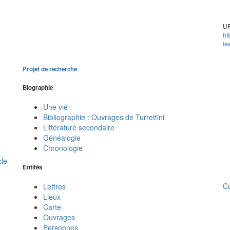
UR
ht
ie
Projet de recherche
Biographie
Une vie
Bibliographie : Ouvrages de Turrettini
Littérature secondaire
Généalogie
Chronologie
cle
Entités
C
Lettres
Lieux
Carte
Ouvrages
Personnes