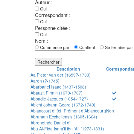
Auteur :
Oui
Correspondant :
Oui
Personne citée :
Oui
Nom :
Commence par
Contient
Se termine p
Rechercher
Description
Corresponda
Aa Pieter van der (1659?-1733)
Aaron (?-1745)
Abarbanel Isaac (1437-1508)
Abauzit Firmin (1679-1767)
Abbadie Jacques (1654-1727)
Abicht Johann Georg (1672-1740)
Ablancourt d' (cf. Frémont d'Ablancourt)
Non
Abraham Ecchellensis (1605-1664)
Abrenethée Daniel d'
Abu Al-Fida Isma'il ibn 'Ali (1273-1331)