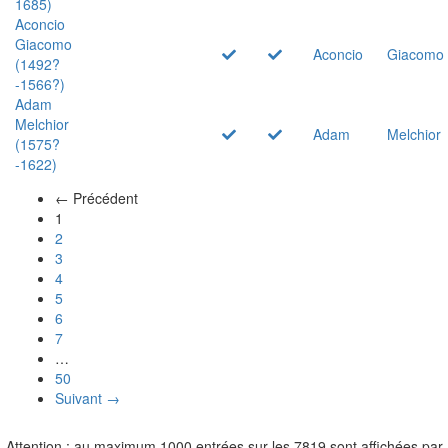
1685)
Aconcio
Giacomo
Aconcio
Giacomo
(1492?
-1566?)
Adam
Melchior
Adam
Melchior
(1575?
-1622)
← Précédent
(actuel)
1
2
3
4
5
6
7
…
50
Suivant →
Attention : au maximum 1000 entrées sur les 7819 sont affichées par