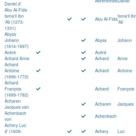
Abrenethée
Daniel
Daniel d'
Abu Al-Fida
Isma'il ibn
Isma'il ib
Abu Al-Fida
'Ali (1273-
'Ali
1331)
Abyss
Johann
Abyss
Johann
(1614-1697)
Acéré
Acéré
Achard Anne
Achard
Anne
Achard
Antoine
Achard
Antoine
(1696-1772)
Achard
François
Achard
François
(1699-1782)
Acharen
Acharen
Jacques
Jacques van
Achenbach
Achenbach
von
Achery Luc
d' (1609-
Achery
Luc