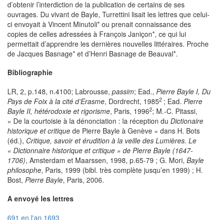
d’obtenir l’interdiction de la publication de certains de ses
ouvrages. Du vivant de Bayle, Turrettini lisait les lettres que celui-
ci envoyait à Vincent Minutoli* ou prenait connaissance des
copies de celles adressées à François Janiçon*, ce qui lui
permettait d’apprendre les dernières nouvelles littéraires. Proche
de Jacques Basnage* et d’Henri Basnage de Beauval*.
Bibliographie
LR, 2, p.148, n.4100; Labrousse,
passim
; Ead.,
Pierre Bayle I, Du
2
Pays de Foix à la cité d’Erasme
, Dordrecht, 1985
; Ead.
Pierre
2
Bayle II, hétérodoxie et rigorisme
, Paris, 1996
; M.-C. Pitassi,
« De la courtoisie à la dénonciation : la réception du
Dictionaire
historique et critique
de Pierre Bayle à Genève » dans H. Bots
(éd.),
Critique, savoir et érudition à la veille des Lumières. Le
« Dictionnaire historique et critique » de Pierre Bayle (1647-
1706)
, Amsterdam et Maarssen, 1998, p.65-79 ; G. Mori,
Bayle
philosophe
, Paris, 1999 (bibl. très complète jusqu’en 1999) ; H.
Bost,
Pierre Bayle
, Paris, 2006.
A envoyé les lettres
691 en l'an 1693