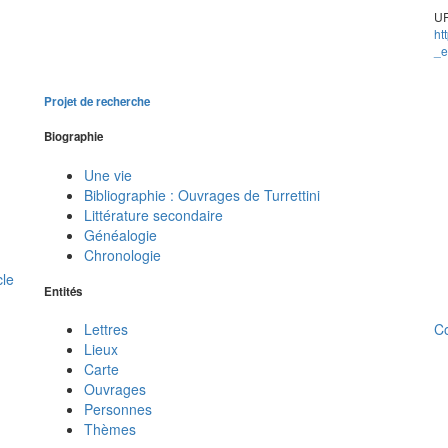
UR
ht
_e
Projet de recherche
Biographie
Une vie
Bibliographie : Ouvrages de Turrettini
Littérature secondaire
Généalogie
Chronologie
cle
Entités
C
Lettres
Lieux
Carte
Ouvrages
Personnes
Thèmes