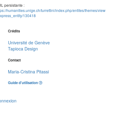
L persistante :
tps://humanities.unige.ch/turrettini/index.php/entites/themes/view
xpress_entity/130418
Crédits
Université de Genève
Tapioca Design
Contact
Maria-Cristina Pitassi
Guide d'utilisation
onnexion