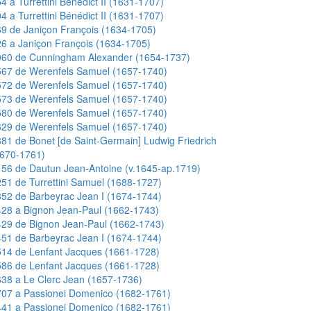
4 a Turrettini Bénédict II (1631-1707)
4 a Turrettini Bénédict II (1631-1707)
9 de Janiçon François (1634-1705)
6 a Janiçon François (1634-1705)
060 de Cunningham Alexander (1654-1737)
567 de Werenfels Samuel (1657-1740)
572 de Werenfels Samuel (1657-1740)
573 de Werenfels Samuel (1657-1740)
580 de Werenfels Samuel (1657-1740)
629 de Werenfels Samuel (1657-1740)
81 de Bonet [de Saint-Germain] Ludwig Friedrich
1670-1761)
56 de Dautun Jean-Antoine (v.1645-ap.1719)
51 de Turrettini Samuel (1688-1727)
52 de Barbeyrac Jean I (1674-1744)
28 a Bignon Jean-Paul (1662-1743)
29 de Bignon Jean-Paul (1662-1743)
51 de Barbeyrac Jean I (1674-1744)
14 de Lenfant Jacques (1661-1728)
86 de Lenfant Jacques (1661-1728)
38 a Le Clerc Jean (1657-1736)
707 a Passionei Domenico (1682-1761)
441 a Passionei Domenico (1682-1761)