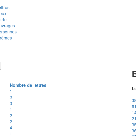
ttres
ieux
arte
uvrages
ersonnes
hèmes
B
Nombre de lettres
Le
1
2
38
3
61
1
14
2
21
2
35
4
36
1