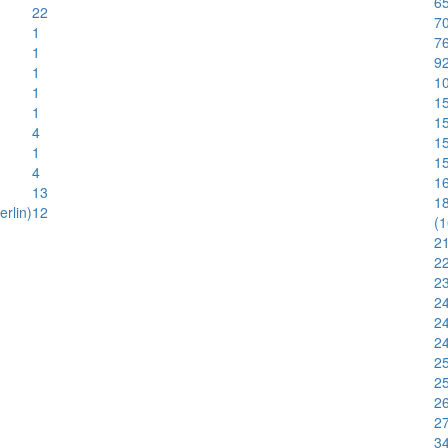
65
22
70
1
76
1
92
1
1
1
1
1
1
4
1
1
1
4
1
13
18
rlin)
12
(
21
22
23
24
24
24
25
25
26
2
3