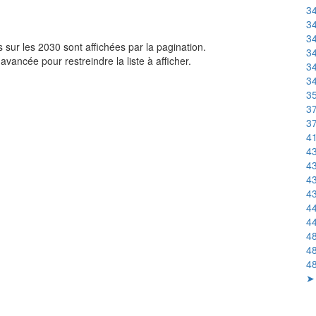
3
3
3
sur les 2030 sont affichées par la pagination.
3
avancée pour restreindre la liste à afficher.
3
3
3
37
37
41
43
43
43
43
4
44
48
4
48
➤ 