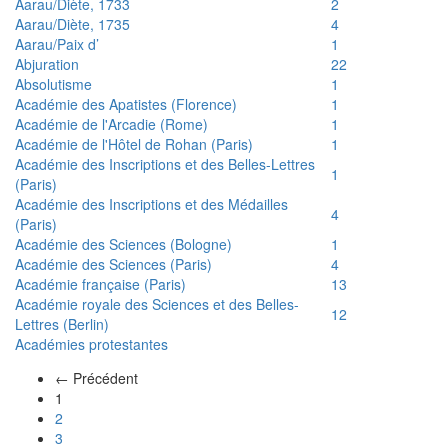
Aarau/Diète, 1733
2
Aarau/Diète, 1735
4
Aarau/Paix d’
1
Abjuration
22
Absolutisme
1
Académie des Apatistes (Florence)
1
Académie de l'Arcadie (Rome)
1
Académie de l'Hôtel de Rohan (Paris)
1
Académie des Inscriptions et des Belles-Lettres
1
(Paris)
Académie des Inscriptions et des Médailles
4
(Paris)
Académie des Sciences (Bologne)
1
Académie des Sciences (Paris)
4
Académie française (Paris)
13
Académie royale des Sciences et des Belles-
12
Lettres (Berlin)
Académies protestantes
← Précédent
(actuel)
1
2
3