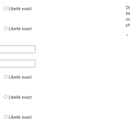
Du
ar
Libellé exact
be
co
ph
ar
Libellé exact
+ 
ar
Libellé exact
ar
Libellé exact
ar
Libellé exact