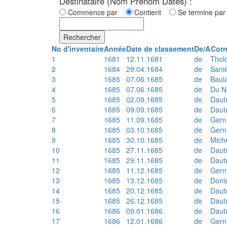
Destinataire (Nom Prénom Dates) :
Commence par
Contient
Se termine p
Rechercher
No d'inventaire
Année
Date de classement
De/A
Corr
1
1681
12.11.1681
de
Thol
2
1684
29.04.1684
de
Sani
3
1685
07.06.1685
de
Baul
4
1685
07.06.1685
de
Du N
5
1685
02.09.1685
de
Daut
6
1685
09.09.1685
de
Daut
7
1685
11.09.1685
de
Gern
8
1685
03.10.1685
de
Gern
9
1685
30.10.1685
de
Mich
10
1685
27.11.1685
de
Daut
11
1685
29.11.1685
de
Daut
12
1685
11.12.1685
de
Gern
13
1685
13.12.1685
de
Doni
14
1685
20.12.1685
de
Daut
15
1685
26.12.1685
de
Daut
16
1686
09.01.1686
de
Daut
17
1686
12.01.1686
de
Gern