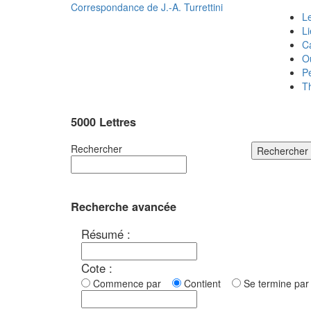
Correspondance de
J.-A. Turrettini
Le
L
C
O
P
T
5000 Lettres
Rechercher
Rechercher
Recherche avancée
Résumé :
Cote :
Commence par
Contient
Se termine p