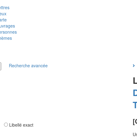
ttres
ieux
arte
uvrages
ersonnes
hèmes
Recherche avancée
L
T
[
ar
Libellé exact
U