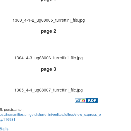
1363_4-1-2_ug68005_turrettini_file.jpg
page 2
1364_4-3_ug68006_turrettini_file.jpg
page 3
1365_4-4_ug68007_turrettini_file.jpg
L persistante :
tps://humanities.unige.ch/turrettini/entites/lettres/view_express_e
ity/116981
tails