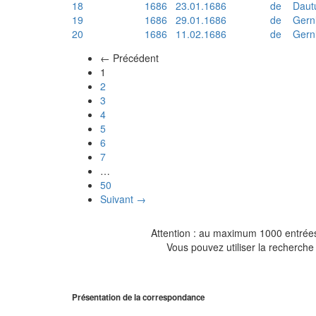
18
1686
23.01.1686
de
Daut
19
1686
29.01.1686
de
Gern
20
1686
11.02.1686
de
Gern
← Précédent
(actuel)
1
2
3
4
5
6
7
…
50
Suivant →
Attention : au maximum 1000 entrées 
Vous pouvez utiliser la recherche 
Présentation de la correspondance