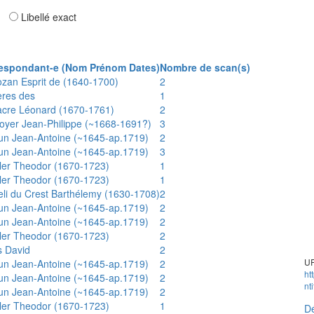
ar
Libellé exact
espondant-e (Nom Prénom Dates)
Nombre de scan(s)
ozan Esprit de (1640-1700)
2
ères des
1
acre Léonard (1670-1761)
2
oyer Jean-Philippe (~1668-1691?)
3
un Jean-Antoine (~1645-ap.1719)
2
un Jean-Antoine (~1645-ap.1719)
3
ler Theodor (1670-1723)
1
ler Theodor (1670-1723)
1
eli du Crest Barthélemy (1630-1708)
2
un Jean-Antoine (~1645-ap.1719)
2
un Jean-Antoine (~1645-ap.1719)
2
ler Theodor (1670-1723)
2
s David
2
UR
un Jean-Antoine (~1645-ap.1719)
2
ht
un Jean-Antoine (~1645-ap.1719)
2
nt
un Jean-Antoine (~1645-ap.1719)
2
ler Theodor (1670-1723)
1
Dé