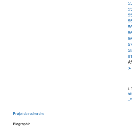
55
55
55
55
56
56
56
5
58
8
Af
➤ 
UR
ht
_e
Projet de recherche
Biographie