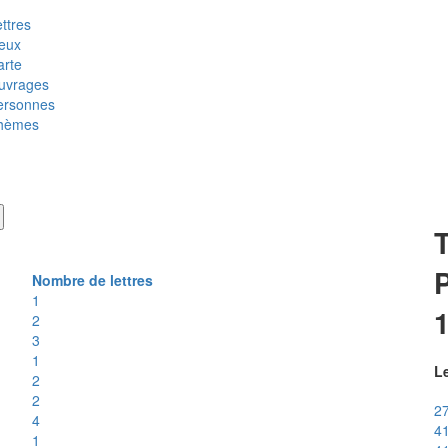
ttres
ieux
arte
uvrages
ersonnes
hèmes
T
P
Nombre de lettres
1
2
3
1
Le
2
2
27
4
41
1