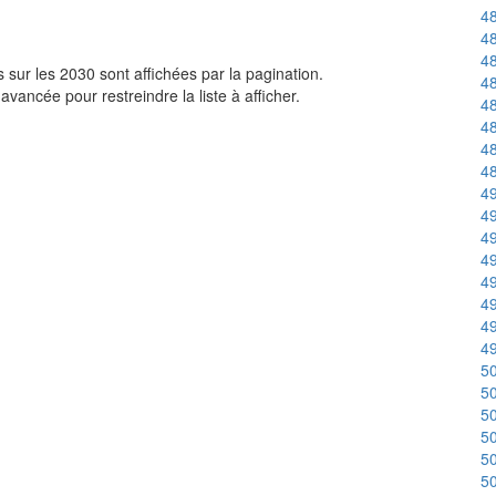
48
48
48
sur les 2030 sont affichées par la pagination.
48
avancée pour restreindre la liste à afficher.
48
48
48
48
49
49
49
49
49
49
49
49
50
50
50
50
50
50