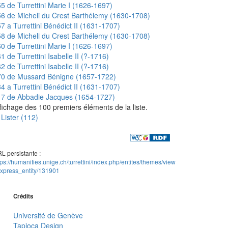
5 de Turrettini Marie I (1626-1697)
6 de Micheli du Crest Barthélemy (1630-1708)
7 a Turrettini Bénédict II (1631-1707)
8 de Micheli du Crest Barthélemy (1630-1708)
0 de Turrettini Marie I (1626-1697)
1 de Turrettini Isabelle II (?-1716)
2 de Turrettini Isabelle II (?-1716)
70 de Mussard Bénigne (1657-1722)
4 a Turrettini Bénédict II (1631-1707)
17 de Abbadie Jacques (1654-1727)
fichage des 100 premiers éléments de la liste.
Lister (112)
L persistante :
tps://humanities.unige.ch/turrettini/index.php/entites/themes/view
xpress_entity/131901
Crédits
Université de Genève
Tapioca Design