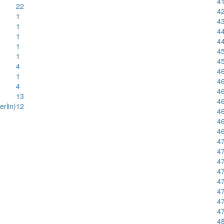
41
22
42
1
43
1
44
1
44
1
45
1
45
4
46
1
46
4
46
13
46
rlin)
12
46
46
46
47
47
47
47
47
47
47
47
48