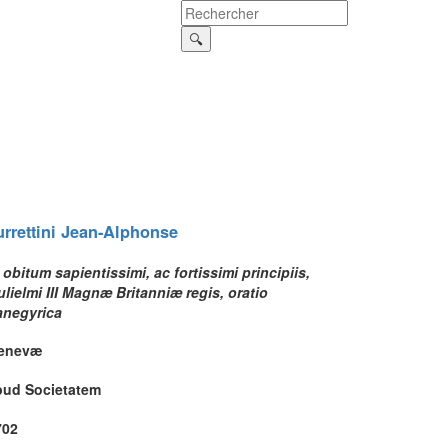
rrettini
Jean-Alphonse
 obitum sapientissimi, ac fortissimi principiis,
lielmi III Magnæ Britanniæ regis, oratio
anegyrica
enevæ
pud Societatem
702