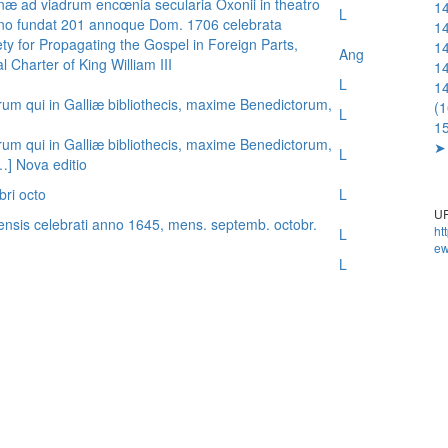
æ ad viadrum encœnia secularia Oxonii in theatro
14
L
nno fundat 201 annoque Dom. 1706 celebrata
14
ty for Propagating the Gospel in Foreign Parts,
14
Ang
 Charter of King William III
14
L
14
rum qui in Galliæ bibliothecis, maxime Benedictorum,
(
L
15
rum qui in Galliæ bibliothecis, maxime Benedictorum,
➤ 
L
[…] Nova editio
bri octo
L
UR
ensis celebrati anno 1645, mens. septemb. octobr.
ht
L
ew
L