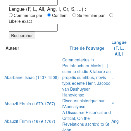
Langue (F, L, All, Ang, I, Gr, S, ...) :
Commence par
Contient
Se termine par
Libellé exact
Rechercher
Langue
Auteur
Titre de l'ouvrage
(F, L,
All, I
Commentarius in
Pentateuchum Mosis [...]
summo studio & labore ac
Abarbanel Isaac (1437-1508)
propriis sumtibus, novis
L
typis edente Henr. Jacobo
van Bashuysen
Hanoviense
Discours historique sur
Abauzit Firmin (1679-1767)
F
l'Apocalypse
A Discourse Historical and
Critical, On the
Abauzit Firmin (1679-1767)
Ang
Revelations ascrib'd to St
John