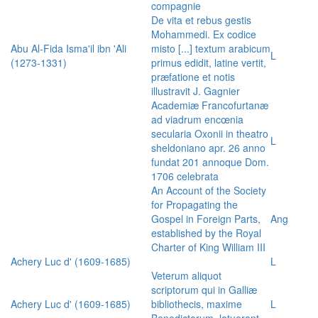
compagnie
De vita et rebus gestis
Mohammedi. Ex codice
Abu Al-Fida Isma'il ibn 'Ali
misto [...] textum arabicum
L
(1273-1331)
primus edidit, latine vertit,
præfatione et notis
illustravit J. Gagnier
Academiæ Francofurtanæ
ad viadrum encœnia
secularia Oxonii in theatro
L
sheldoniano apr. 26 anno
fundat 201 annoque Dom.
1706 celebrata
An Account of the Society
for Propagating the
Gospel in Foreign Parts,
Ang
established by the Royal
Charter of King William III
Achery Luc d' (1609-1685)
L
Veterum aliquot
scriptorum qui in Galliæ
Achery Luc d' (1609-1685)
bibliothecis, maxime
L
Benedictorum, latuerant,