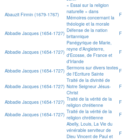
« Essai sur la religion
naturelle » dans
Abauzit Firmin (1679-1767)
F
Mémoires concernant la
théologie et la morale
Défense de la nation
Abbadie Jacques (1654-1727)
F
britannique
Panégyrique de Marie,
reyne d'Angleterre,
Abbadie Jacques (1654-1727)
F
d'Ecosse, de France et
d'Irlande
Sermons sur divers textes
Abbadie Jacques (1654-1727)
F
de l'Ecriture Sainte
Traité de la divinité de
Abbadie Jacques (1654-1727)
Notre Seigneur Jésus-
F
Christ
Traité de la vérité de la
Abbadie Jacques (1654-1727)
F
religion chrétienne
Traité de la vérité de la
Abbadie Jacques (1654-1727)
F
religion chrétienne
Abelly, Louis, La Vie du
vénérable serviteur de
F
Dieu Vincent de Paul et