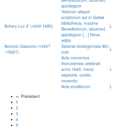
spicilegium
Veterum aliquot
scriptorum qui in Galliæ
bibliothecis, maxime
Achery Luc d' (1609-1685)
L
Benedictorum, latuerant,
spicilegium […] Nova
editio
Aconcio Giacomo (1492?
Satanæ strategemata libri
L
-1566?)
octo
Acta conventus
thoruniensis celebrati
anno 1645, mens.
L
septemb. octobr.
novembr.
Acta eruditorum
L
← Précédent
(actuel)
1
2
3
4
5