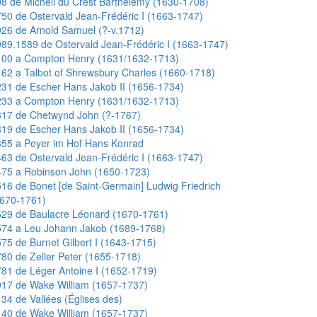
8 de Micheli du Crest Barthélemy (1630-1708)
50 de Ostervald Jean-Frédéric I (1663-1747)
26 de Arnold Samuel (?-v.1712)
89.1589 de Ostervald Jean-Frédéric I (1663-1747)
100 a Compton Henry (1631/1632-1713)
62 a Talbot of Shrewsbury Charles (1660-1718)
31 de Escher Hans Jakob II (1656-1734)
233 a Compton Henry (1631/1632-1713)
317 de Chetwynd John (?-1767)
19 de Escher Hans Jakob II (1656-1734)
55 a Peyer im Hof Hans Konrad
63 de Ostervald Jean-Frédéric I (1663-1747)
475 a Robinson John (1650-1723)
16 de Bonet [de Saint-Germain] Ludwig Friedrich
1670-1761)
29 de Baulacre Léonard (1670-1761)
574 a Leu Johann Jakob (1689-1768)
75 de Burnet Gilbert I (1643-1715)
80 de Zeller Peter (1655-1718)
81 de Léger Antoine I (1652-1719)
17 de Wake William (1657-1737)
34 de Vallées (Églises des)
40 de Wake William (1657-1737)