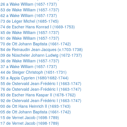
26 a Wake William (1657-1737)
53 de Wake William (1657-1737)
62 a Wake William (1657-1737)
73 de Léger Michel (1685-1745)
74 de Escher Hans Konrad I (1669-1753)
45 de Wake William (1657-1737)
61 de Wake William (1657-1737)
70 de Ott Johann Baptista (1661-1742)
84 de Reinaudin Jean-Jacques (v.1703-1738)
839 de Nüscheler Johann Ludwig (1672-1737)
36 de Wake William (1657-1737)
37 a Wake William (1657-1737)
44 de Steiger Christoph (1651-1731)
50 a Appia Cyprien (1680/1682-1744)
55 de Ostervald Jean-Frédéric I (1663-1747)
76 de Ostervald Jean-Frédéric I (1663-1747)
83 de Escher Hans Kaspar II (1678-1762)
92 de Ostervald Jean-Frédéric I (1663-1747)
00 de Ott Hans Heinrich II (1693-1743)
05 de Ott Johann Baptista (1661-1742)
15 de Vernet Jacob (1698-1789)
17 de Vernet Jacob (1698-1789)