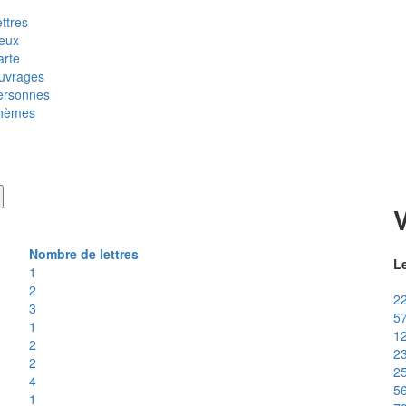
ttres
ieux
arte
uvrages
ersonnes
hèmes
Nombre de lettres
Le
1
2
22
3
57
1
12
2
23
2
25
4
56
1