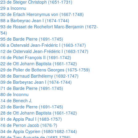
23 de Steiger Christoph (1651-1731)
229 a Inconnu
30 de Erlach Hieronymus von (1667-1748)
88 a Barbeyrac Jean I (1674-1744)
93 de Rosset de Rochefort Marc-Benjamin (1672-
754)
95 de Barde Pierre (1691-1745)
06 a Ostervald Jean-Frédéric I (1663-1747)
12 de Ostervald Jean-Frédéric I (1663-1747)
16 de Pictet François II (1691-1742)
22 de Ott Johann Baptista (1661-1742)
29 de Polier de Bottens Georges (1675-1759)
338 de Barnaud Barthélemy (1692-1747)
39 de Barbeyrac Jean I (1674-1744)
71 de Barde Pierre (1691-1745)
380 de Inconnu
14 de Benech J.
23 de Barde Pierre (1691-1745)
28 de Ott Johann Baptista (1661-1742)
91 de Appia Paul I (1683-1757)
16 de Perron Jacob (1676-?)
34 de Appia Cyprien (1680/1682-1744)
56 de Trey Auguste de (1683-1756)