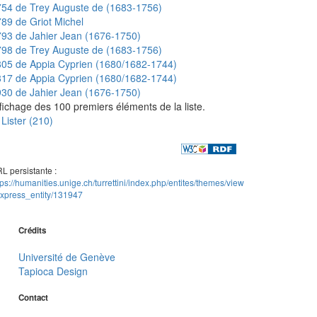
54 de Trey Auguste de (1683-1756)
89 de Griot Michel
93 de Jahier Jean (1676-1750)
98 de Trey Auguste de (1683-1756)
05 de Appia Cyprien (1680/1682-1744)
17 de Appia Cyprien (1680/1682-1744)
30 de Jahier Jean (1676-1750)
fichage des 100 premiers éléments de la liste.
Lister (210)
L persistante :
tps://humanities.unige.ch/turrettini/index.php/entites/themes/view
xpress_entity/131947
Crédits
Université de Genève
Tapioca Design
Contact