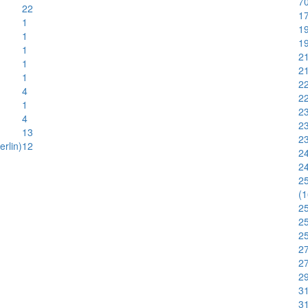
70
22
17
1
19
1
19
1
2
1
21
1
22
4
2
1
2
4
23
13
23
rlin)
12
24
2
25
(
25
2
25
27
27
29
31
31