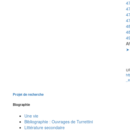
47
47
47
47
48
48
49
Af
➤ 
UR
ht
_e
Projet de recherche
Biographie
Une vie
Bibliographie : Ouvrages de Turrettini
Littérature secondaire