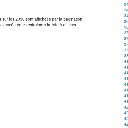
34
34
34
sur les 2030 sont affichées par la pagination.
36
avancée pour restreindre la liste à afficher.
36
37
37
37
37
3
41
41
41
41
41
41
41
41
42
42
42
42