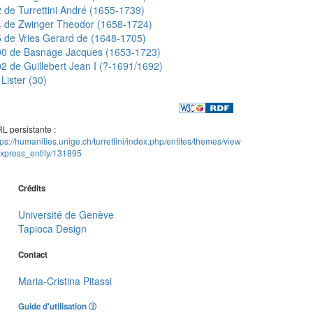
 de Turrettini André (1655-1739)
4 de Zwinger Theodor (1658-1724)
 de Vries Gerard de (1648-1705)
00 de Basnage Jacques (1653-1723)
2 de Guillebert Jean I (?-1691/1692)
Lister (30)
L persistante :
tps://humanities.unige.ch/turrettini/index.php/entites/themes/view
xpress_entity/131895
Crédits
Université de Genève
Tapioca Design
Contact
Maria-Cristina Pitassi
Guide d'utilisation