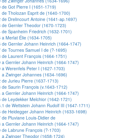
9 de Zwinger Johannes (1634-1696)
 de Got Pierre I (1651-1719)
 de Tholozan Esprit de (1640-1700)
 de Drelincourt Antoine (1641-ap.1697)
 de Gernler Theodor (1670-1723)
 de Spanheim Friedrich (1632-1701)
 a Merlat Élie (1634-1705)
 de Gernler Johann Heinrich (1664-1747)
 de Tournes Samuel I de (?-1695)
 de Laurent François (1664-1751)
 a Gernler Johann Heinrich (1664-1747)
 a Werenfels Peter I (1627-1703)
1 a Zwinger Johannes (1634-1696)
 de Jurieu Pierre (1637-1713)
 de Saurin François (v.1643-1712)
 a Gernler Johann Heinrich (1664-1747)
 de Leydekker Melchior (1642-1721)
.1 de Wettstein Johann Rudolf III (1647-1711)
 de Heidegger Johann Heinrich (1633-1698)
 de Pluviane Louis-Didier de
 a Gernler Johann Heinrich (1664-1747)
 de Labrune François (?-1703)
 a Zwinger Theodor (1658-1724)