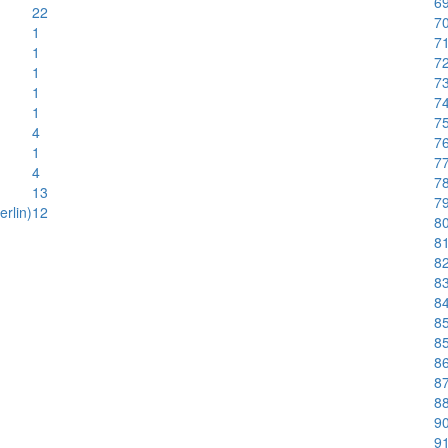
6
22
70
1
71
1
72
1
73
1
74
1
75
4
76
1
77
4
78
13
79
rlin)
12
80
8
82
83
84
85
85
86
87
88
90
91