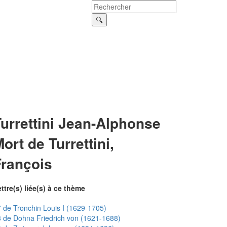
urrettini Jean-Alphonse
ort de Turrettini,
François
ttre(s) liée(s) à ce thème
 de Tronchin Louis I (1629-1705)
 de Dohna Friedrich von (1621-1688)