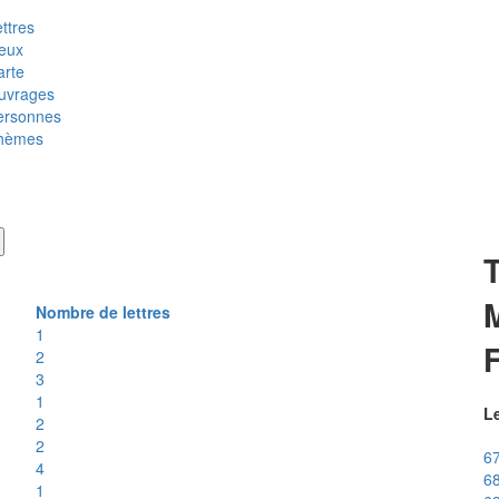
ttres
ieux
arte
uvrages
ersonnes
hèmes
T
M
Nombre de lettres
1
2
3
1
Le
2
2
67
4
68
1