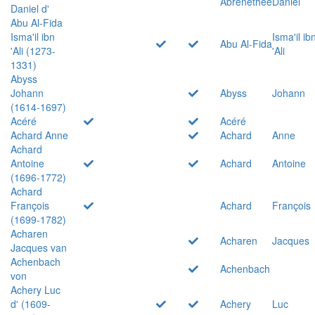
Abrenethée
Daniel
Daniel d'
Abu Al-Fida
Isma'il ibn
Isma'il ib
Abu Al-Fida
'Ali (1273-
'Ali
1331)
Abyss
Johann
Abyss
Johann
(1614-1697)
Acéré
Acéré
Achard Anne
Achard
Anne
Achard
Antoine
Achard
Antoine
(1696-1772)
Achard
François
Achard
François
(1699-1782)
Acharen
Acharen
Jacques
Jacques van
Achenbach
Achenbach
von
Achery Luc
d' (1609-
Achery
Luc