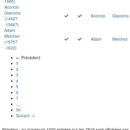
1685)
Aconcio
Giacomo
Aconcio
Giacomo
(1492?
-1566?)
Adam
Melchior
Adam
Melchior
(1575?
-1622)
← Précédent
(actuel)
1
2
3
4
5
6
7
…
50
Suivant →
Attention : au maximum 1000 entrées sur les 7819 sont affichées par