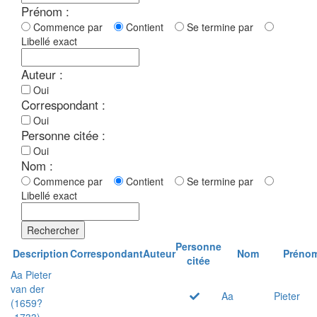
Prénom :
Commence par
Contient
Se termine par
Libellé exact
Auteur :
Oui
Correspondant :
Oui
Personne citée :
Oui
Nom :
Commence par
Contient
Se termine par
Libellé exact
Rechercher
Personne
Description
Correspondant
Auteur
Nom
Préno
citée
Aa Pieter
van der
Aa
Pieter
(1659?
-1733)