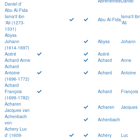
Abrenethée
Daniel
Daniel d'
Abu Al-Fida
Isma'il ibn
Isma'il ib
Abu Al-Fida
'Ali (1273-
'Ali
1331)
Abyss
Johann
Abyss
Johann
(1614-1697)
Acéré
Acéré
Achard Anne
Achard
Anne
Achard
Antoine
Achard
Antoine
(1696-1772)
Achard
François
Achard
François
(1699-1782)
Acharen
Acharen
Jacques
Jacques van
Achenbach
Achenbach
von
Achery Luc
d' (1609-
Achery
Luc