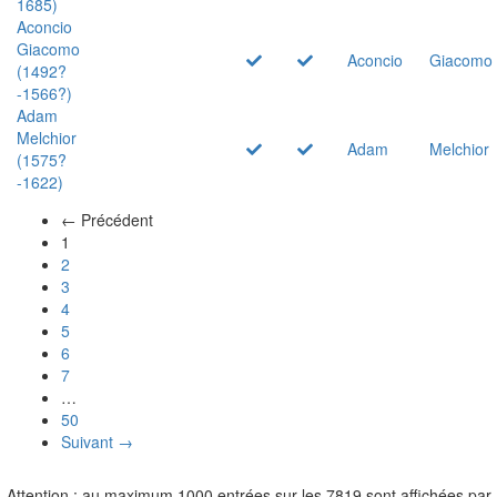
1685)
Aconcio
Giacomo
Aconcio
Giacomo
(1492?
-1566?)
Adam
Melchior
Adam
Melchior
(1575?
-1622)
← Précédent
(actuel)
1
2
3
4
5
6
7
…
50
Suivant →
Attention : au maximum 1000 entrées sur les 7819 sont affichées par