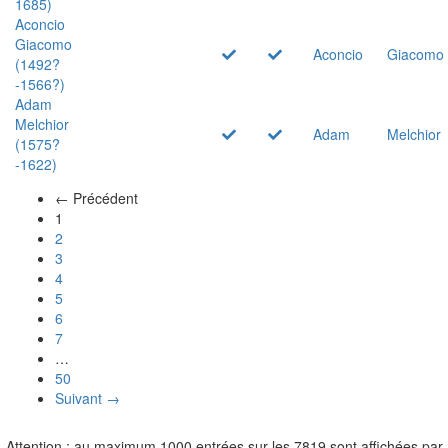
1685)
Aconcio
Giacomo
Aconcio
Giacomo
(1492?
-1566?)
Adam
Melchior
Adam
Melchior
(1575?
-1622)
← Précédent
(actuel)
1
2
3
4
5
6
7
…
50
Suivant →
Attention : au maximum 1000 entrées sur les 7819 sont affichées par