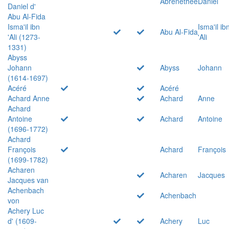
Abrenethée
Daniel
Daniel d'
Abu Al-Fida
Isma'il ibn
Isma'il ib
Abu Al-Fida
'Ali (1273-
'Ali
1331)
Abyss
Johann
Abyss
Johann
(1614-1697)
Acéré
Acéré
Achard Anne
Achard
Anne
Achard
Antoine
Achard
Antoine
(1696-1772)
Achard
François
Achard
François
(1699-1782)
Acharen
Acharen
Jacques
Jacques van
Achenbach
Achenbach
von
Achery Luc
d' (1609-
Achery
Luc