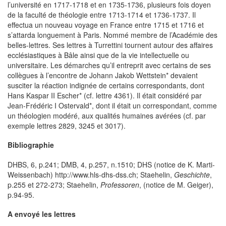
l’université en 1717-1718 et en 1735-1736, plusieurs fois doyen
de la faculté de théologie entre 1713-1714 et 1736-1737. Il
effectua un nouveau voyage en France entre 1715 et 1716 et
s’attarda longuement à Paris. Nommé membre de l’Académie des
belles-lettres. Ses lettres à Turrettini tournent autour des affaires
ecclésiastiques à Bâle ainsi que de la vie intellectuelle ou
universitaire. Les démarches qu’il entreprit avec certains de ses
collègues à l’encontre de Johann Jakob Wettstein* devaient
susciter la réaction indignée de certains correspondants, dont
Hans Kaspar II Escher* (cf. lettre 4361). Il était considéré par
Jean-Frédéric I Ostervald*, dont il était un correspondant, comme
un théologien modéré, aux qualités humaines avérées (cf. par
exemple lettres 2829, 3245 et 3017).
Bibliographie
DHBS, 6, p.241; DMB, 4, p.257, n.1510; DHS (notice de K. Marti-
Weissenbach) http://www.hls-dhs-dss.ch; Staehelin,
Geschichte
,
p.255 et 272-273; Staehelin,
Professoren
, (notice de M. Geiger),
p.94-95.
A envoyé les lettres