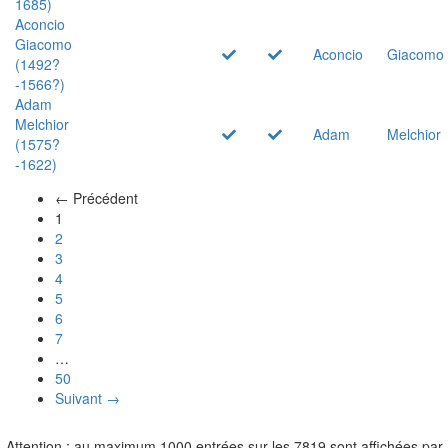
1685)
Aconcio
Giacomo
Aconcio
Giacomo
(1492?
-1566?)
Adam
Melchior
Adam
Melchior
(1575?
-1622)
← Précédent
(actuel)
1
2
3
4
5
6
7
…
50
Suivant →
Attention : au maximum 1000 entrées sur les 7819 sont affichées par