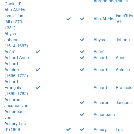
Abrenethée
Daniel
Daniel d'
Abu Al-Fida
Isma'il ibn
Isma'il ib
Abu Al-Fida
'Ali (1273-
'Ali
1331)
Abyss
Johann
Abyss
Johann
(1614-1697)
Acéré
Acéré
Achard Anne
Achard
Anne
Achard
Antoine
Achard
Antoine
(1696-1772)
Achard
François
Achard
François
(1699-1782)
Acharen
Acharen
Jacques
Jacques van
Achenbach
Achenbach
von
Achery Luc
d' (1609-
Achery
Luc