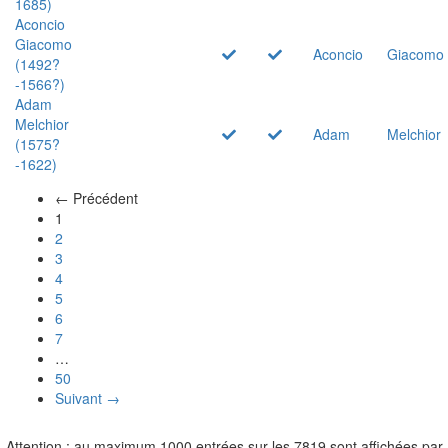
1685)
Aconcio
Giacomo
Aconcio
Giacomo
(1492?
-1566?)
Adam
Melchior
Adam
Melchior
(1575?
-1622)
← Précédent
(actuel)
1
2
3
4
5
6
7
…
50
Suivant →
Attention : au maximum 1000 entrées sur les 7819 sont affichées par