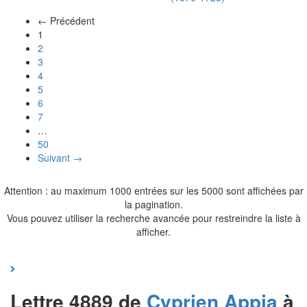
← Précédent
(actuel)
1
2
3
4
5
6
7
…
50
Suivant →
Attention : au maximum 1000 entrées sur les 5000 sont affichées par
la pagination.
Vous pouvez utiliser la recherche avancée pour restreindre la liste à
afficher.
Lettre 4889 de
Cyprien
Appia
à