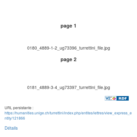
page 1
0180_4889-1-2_ug73396_turrettini_file.jpg
page 2
0181_4889-3-4_ug73397_turrettini_file.jpg
URL persistante :
https://humanities.unige.ch/turrettini/index.php/entites/lettres/view_express_e
ntity/121866
Détails