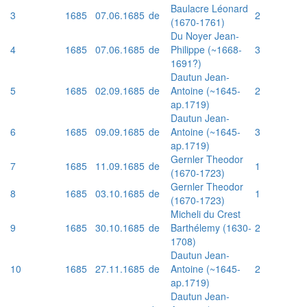
Baulacre Léonard
3
1685
07.06.1685
de
2
(1670-1761)
Du Noyer Jean-
4
1685
07.06.1685
de
Philippe (~1668-
3
1691?)
Dautun Jean-
5
1685
02.09.1685
de
Antoine (~1645-
2
ap.1719)
Dautun Jean-
6
1685
09.09.1685
de
Antoine (~1645-
3
ap.1719)
Gernler Theodor
7
1685
11.09.1685
de
1
(1670-1723)
Gernler Theodor
8
1685
03.10.1685
de
1
(1670-1723)
Micheli du Crest
9
1685
30.10.1685
de
Barthélemy (1630-
2
1708)
Dautun Jean-
10
1685
27.11.1685
de
Antoine (~1645-
2
ap.1719)
Dautun Jean-