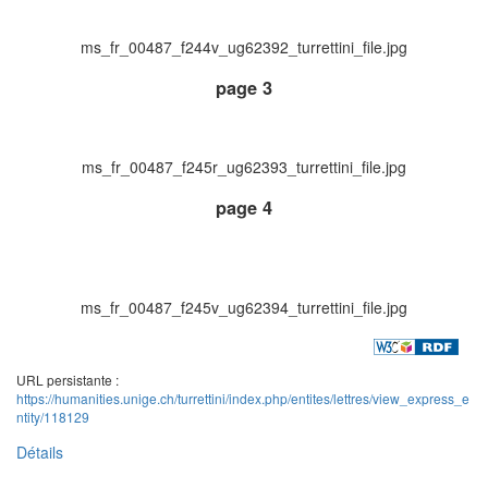
ms_fr_00487_f244v_ug62392_turrettini_file.jpg
page 3
ms_fr_00487_f245r_ug62393_turrettini_file.jpg
page 4
ms_fr_00487_f245v_ug62394_turrettini_file.jpg
URL persistante :
https://humanities.unige.ch/turrettini/index.php/entites/lettres/view_express_e
ntity/118129
Détails