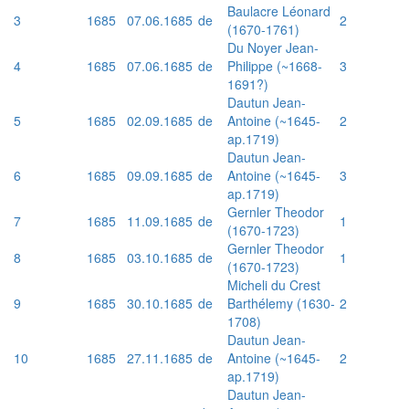
Baulacre Léonard
3
1685
07.06.1685
de
2
(1670-1761)
Du Noyer Jean-
4
1685
07.06.1685
de
Philippe (~1668-
3
1691?)
Dautun Jean-
5
1685
02.09.1685
de
Antoine (~1645-
2
ap.1719)
Dautun Jean-
6
1685
09.09.1685
de
Antoine (~1645-
3
ap.1719)
Gernler Theodor
7
1685
11.09.1685
de
1
(1670-1723)
Gernler Theodor
8
1685
03.10.1685
de
1
(1670-1723)
Micheli du Crest
9
1685
30.10.1685
de
Barthélemy (1630-
2
1708)
Dautun Jean-
10
1685
27.11.1685
de
Antoine (~1645-
2
ap.1719)
Dautun Jean-