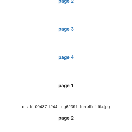
page 2
page 3
page 4
page 1
ms_fr_00487_f244r_ug62391_turrettini_file.jpg
page 2