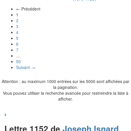
← Précédent
(actuel)
1
2
3
4
5
6
7
…
50
Suivant →
Attention : au maximum 1000 entrées sur les 5000 sont affichées par
la pagination.
Vous pouvez utiliser la recherche avancée pour restreindre la liste à
afficher.
Lettre 1152 de
Joseph
Isnard