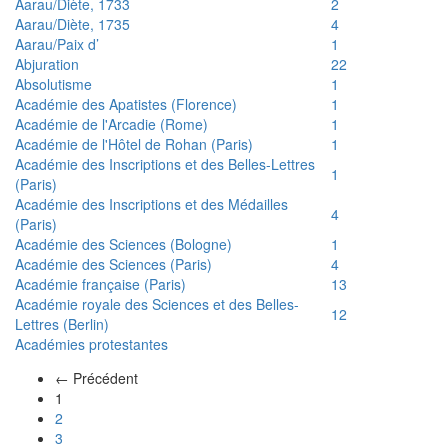
Aarau/Diète, 1733
2
Aarau/Diète, 1735
4
Aarau/Paix d’
1
Abjuration
22
Absolutisme
1
Académie des Apatistes (Florence)
1
Académie de l'Arcadie (Rome)
1
Académie de l'Hôtel de Rohan (Paris)
1
Académie des Inscriptions et des Belles-Lettres
1
(Paris)
Académie des Inscriptions et des Médailles
4
(Paris)
Académie des Sciences (Bologne)
1
Académie des Sciences (Paris)
4
Académie française (Paris)
13
Académie royale des Sciences et des Belles-
12
Lettres (Berlin)
Académies protestantes
← Précédent
(actuel)
1
2
3