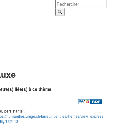
Luxe
ttre(s) liée(s) à ce thème
L persistante :
tps://humanities.unige.ch/turrettini/entites/themes/view_express_
tity/132113