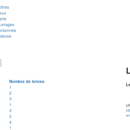
ttres
ieux
arte
uvrages
ersonnes
hèmes
Nombre de lettres
Le
1
2
3
1
UR
2
ht
en
2
4
1