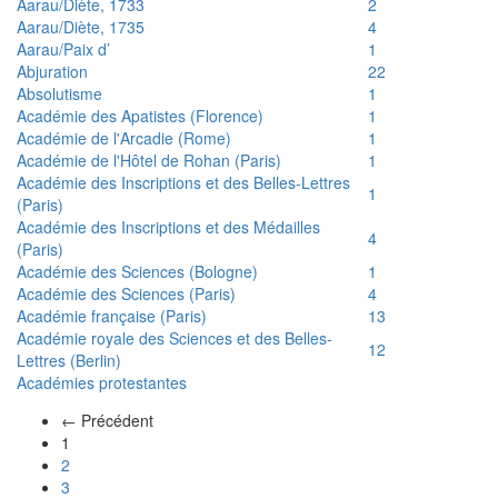
Aarau/Diète, 1733
2
Aarau/Diète, 1735
4
Aarau/Paix d’
1
Abjuration
22
Absolutisme
1
Académie des Apatistes (Florence)
1
Académie de l'Arcadie (Rome)
1
Académie de l'Hôtel de Rohan (Paris)
1
Académie des Inscriptions et des Belles-Lettres
1
(Paris)
Académie des Inscriptions et des Médailles
4
(Paris)
Académie des Sciences (Bologne)
1
Académie des Sciences (Paris)
4
Académie française (Paris)
13
Académie royale des Sciences et des Belles-
12
Lettres (Berlin)
Académies protestantes
← Précédent
(actuel)
1
2
3