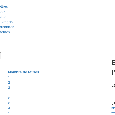
ttres
ieux
arte
uvrages
ersonnes
hèmes
E
l
Nombre de lettres
1
2
Le
3
1
2
2
UR
4
ht
en
1