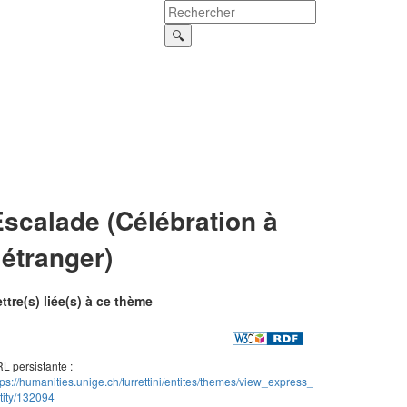
scalade (Célébration à
’étranger)
ttre(s) liée(s) à ce thème
L persistante :
tps://humanities.unige.ch/turrettini/entites/themes/view_express_
tity/132094