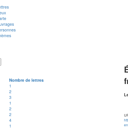
ttres
ieux
arte
uvrages
ersonnes
hèmes
Nombre de lettres
1
2
Le
3
1
2
2
UR
4
ht
en
1