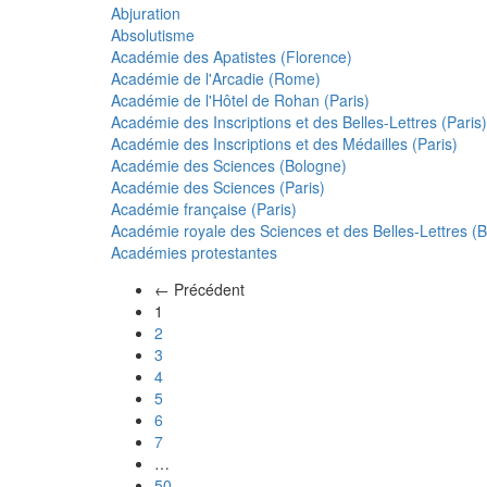
Abjuration
Absolutisme
Académie des Apatistes (Florence)
Académie de l'Arcadie (Rome)
Académie de l'Hôtel de Rohan (Paris)
Académie des Inscriptions et des Belles-Lettres (Paris)
Académie des Inscriptions et des Médailles (Paris)
Académie des Sciences (Bologne)
Académie des Sciences (Paris)
Académie française (Paris)
Académie royale des Sciences et des Belles-Lettres (Be
Académies protestantes
← Précédent
(actuel)
1
2
3
4
5
6
7
…
50