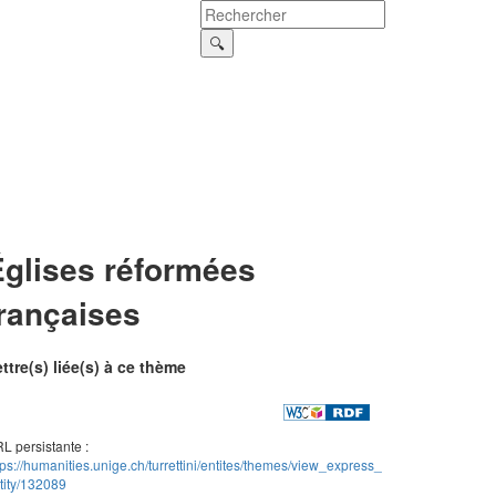
Églises réformées
françaises
ttre(s) liée(s) à ce thème
L persistante :
tps://humanities.unige.ch/turrettini/entites/themes/view_express_
tity/132089