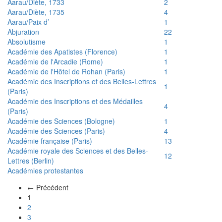
Aarau/Diète, 1733
2
Aarau/Diète, 1735
4
Aarau/Paix d’
1
Abjuration
22
Absolutisme
1
Académie des Apatistes (Florence)
1
Académie de l'Arcadie (Rome)
1
Académie de l'Hôtel de Rohan (Paris)
1
Académie des Inscriptions et des Belles-Lettres
1
(Paris)
Académie des Inscriptions et des Médailles
4
(Paris)
Académie des Sciences (Bologne)
1
Académie des Sciences (Paris)
4
Académie française (Paris)
13
Académie royale des Sciences et des Belles-
12
Lettres (Berlin)
Académies protestantes
← Précédent
(actuel)
1
2
3