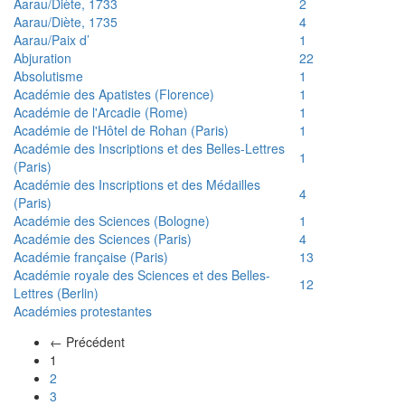
Aarau/Diète, 1733
2
Aarau/Diète, 1735
4
Aarau/Paix d’
1
Abjuration
22
Absolutisme
1
Académie des Apatistes (Florence)
1
Académie de l'Arcadie (Rome)
1
Académie de l'Hôtel de Rohan (Paris)
1
Académie des Inscriptions et des Belles-Lettres
1
(Paris)
Académie des Inscriptions et des Médailles
4
(Paris)
Académie des Sciences (Bologne)
1
Académie des Sciences (Paris)
4
Académie française (Paris)
13
Académie royale des Sciences et des Belles-
12
Lettres (Berlin)
Académies protestantes
← Précédent
(actuel)
1
2
3