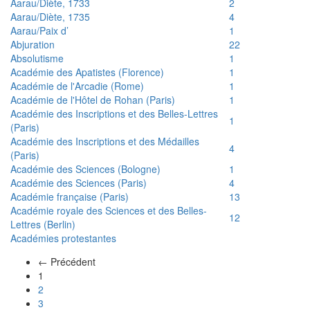
Aarau/Diète, 1733
2
Aarau/Diète, 1735
4
Aarau/Paix d’
1
Abjuration
22
Absolutisme
1
Académie des Apatistes (Florence)
1
Académie de l'Arcadie (Rome)
1
Académie de l'Hôtel de Rohan (Paris)
1
Académie des Inscriptions et des Belles-Lettres
1
(Paris)
Académie des Inscriptions et des Médailles
4
(Paris)
Académie des Sciences (Bologne)
1
Académie des Sciences (Paris)
4
Académie française (Paris)
13
Académie royale des Sciences et des Belles-
12
Lettres (Berlin)
Académies protestantes
← Précédent
(actuel)
1
2
3