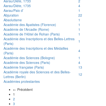
Aarau/Diète, 1733
2
Aarau/Diète, 1735
4
Aarau/Paix d’
1
Abjuration
22
Absolutisme
1
Académie des Apatistes (Florence)
1
Académie de l'Arcadie (Rome)
1
Académie de l'Hôtel de Rohan (Paris)
1
Académie des Inscriptions et des Belles-Lettres
1
(Paris)
Académie des Inscriptions et des Médailles
4
(Paris)
Académie des Sciences (Bologne)
1
Académie des Sciences (Paris)
4
Académie française (Paris)
13
Académie royale des Sciences et des Belles-
12
Lettres (Berlin)
Académies protestantes
← Précédent
(actuel)
1
2
3