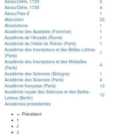
Aarau/Diète, 1733
2
Aarau/Diète, 1735
4
Aarau/Paix d’
1
Abjuration
22
Absolutisme
1
Académie des Apatistes (Florence)
1
Académie de l'Arcadie (Rome)
1
Académie de l'Hôtel de Rohan (Paris)
1
Académie des Inscriptions et des Belles-Lettres
1
(Paris)
Académie des Inscriptions et des Médailles
4
(Paris)
Académie des Sciences (Bologne)
1
Académie des Sciences (Paris)
4
Académie française (Paris)
13
Académie royale des Sciences et des Belles-
12
Lettres (Berlin)
Académies protestantes
← Précédent
(actuel)
1
2
3