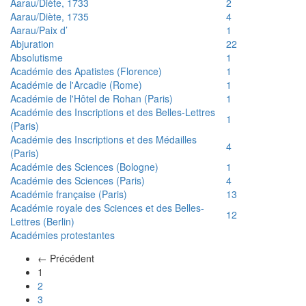
Aarau/Diète, 1733
2
Aarau/Diète, 1735
4
Aarau/Paix d’
1
Abjuration
22
Absolutisme
1
Académie des Apatistes (Florence)
1
Académie de l'Arcadie (Rome)
1
Académie de l'Hôtel de Rohan (Paris)
1
Académie des Inscriptions et des Belles-Lettres
1
(Paris)
Académie des Inscriptions et des Médailles
4
(Paris)
Académie des Sciences (Bologne)
1
Académie des Sciences (Paris)
4
Académie française (Paris)
13
Académie royale des Sciences et des Belles-
12
Lettres (Berlin)
Académies protestantes
← Précédent
(actuel)
1
2
3