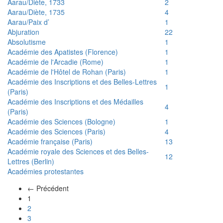
Aarau/Diète, 1733
2
Aarau/Diète, 1735
4
Aarau/Paix d’
1
Abjuration
22
Absolutisme
1
Académie des Apatistes (Florence)
1
Académie de l'Arcadie (Rome)
1
Académie de l'Hôtel de Rohan (Paris)
1
Académie des Inscriptions et des Belles-Lettres
1
(Paris)
Académie des Inscriptions et des Médailles
4
(Paris)
Académie des Sciences (Bologne)
1
Académie des Sciences (Paris)
4
Académie française (Paris)
13
Académie royale des Sciences et des Belles-
12
Lettres (Berlin)
Académies protestantes
← Précédent
(actuel)
1
2
3