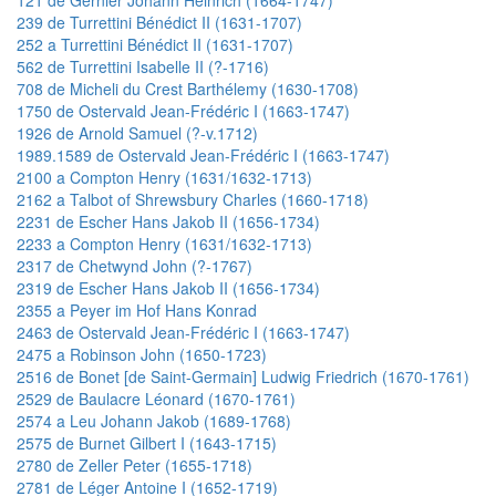
239 de Turrettini Bénédict II (1631-1707)
252 a Turrettini Bénédict II (1631-1707)
562 de Turrettini Isabelle II (?-1716)
708 de Micheli du Crest Barthélemy (1630-1708)
1750 de Ostervald Jean-Frédéric I (1663-1747)
1926 de Arnold Samuel (?-v.1712)
1989.1589 de Ostervald Jean-Frédéric I (1663-1747)
2100 a Compton Henry (1631/1632-1713)
2162 a Talbot of Shrewsbury Charles (1660-1718)
2231 de Escher Hans Jakob II (1656-1734)
2233 a Compton Henry (1631/1632-1713)
2317 de Chetwynd John (?-1767)
2319 de Escher Hans Jakob II (1656-1734)
2355 a Peyer im Hof Hans Konrad
2463 de Ostervald Jean-Frédéric I (1663-1747)
2475 a Robinson John (1650-1723)
2516 de Bonet [de Saint-Germain] Ludwig Friedrich (1670-1761)
2529 de Baulacre Léonard (1670-1761)
2574 a Leu Johann Jakob (1689-1768)
2575 de Burnet Gilbert I (1643-1715)
2780 de Zeller Peter (1655-1718)
2781 de Léger Antoine I (1652-1719)