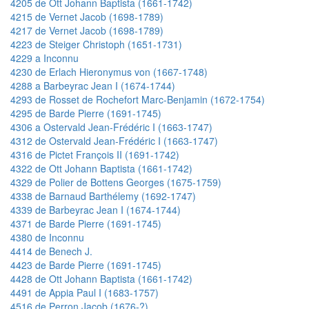
4205 de Ott Johann Baptista (1661-1742)
4215 de Vernet Jacob (1698-1789)
4217 de Vernet Jacob (1698-1789)
4223 de Steiger Christoph (1651-1731)
4229 a Inconnu
4230 de Erlach Hieronymus von (1667-1748)
4288 a Barbeyrac Jean I (1674-1744)
4293 de Rosset de Rochefort Marc-Benjamin (1672-1754)
4295 de Barde Pierre (1691-1745)
4306 a Ostervald Jean-Frédéric I (1663-1747)
4312 de Ostervald Jean-Frédéric I (1663-1747)
4316 de Pictet François II (1691-1742)
4322 de Ott Johann Baptista (1661-1742)
4329 de Polier de Bottens Georges (1675-1759)
4338 de Barnaud Barthélemy (1692-1747)
4339 de Barbeyrac Jean I (1674-1744)
4371 de Barde Pierre (1691-1745)
4380 de Inconnu
4414 de Benech J.
4423 de Barde Pierre (1691-1745)
4428 de Ott Johann Baptista (1661-1742)
4491 de Appia Paul I (1683-1757)
4516 de Perron Jacob (1676-?)