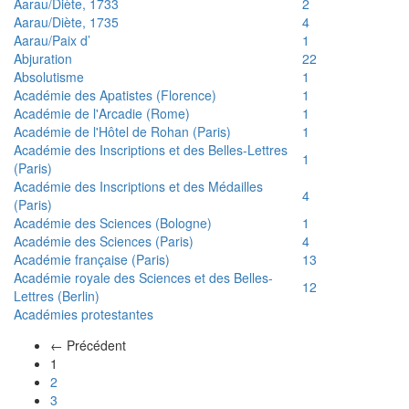
Aarau/Diète, 1733
2
Aarau/Diète, 1735
4
Aarau/Paix d’
1
Abjuration
22
Absolutisme
1
Académie des Apatistes (Florence)
1
Académie de l'Arcadie (Rome)
1
Académie de l'Hôtel de Rohan (Paris)
1
Académie des Inscriptions et des Belles-Lettres
1
(Paris)
Académie des Inscriptions et des Médailles
4
(Paris)
Académie des Sciences (Bologne)
1
Académie des Sciences (Paris)
4
Académie française (Paris)
13
Académie royale des Sciences et des Belles-
12
Lettres (Berlin)
Académies protestantes
← Précédent
(actuel)
1
2
3