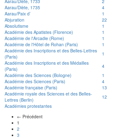
Aarau/Diète, 1733
2
Aarau/Diète, 1735
4
Aarau/Paix d’
1
Abjuration
22
Absolutisme
1
Académie des Apatistes (Florence)
1
Académie de l'Arcadie (Rome)
1
Académie de l'Hôtel de Rohan (Paris)
1
Académie des Inscriptions et des Belles-Lettres
1
(Paris)
Académie des Inscriptions et des Médailles
4
(Paris)
Académie des Sciences (Bologne)
1
Académie des Sciences (Paris)
4
Académie française (Paris)
13
Académie royale des Sciences et des Belles-
12
Lettres (Berlin)
Académies protestantes
← Précédent
(actuel)
1
2
3