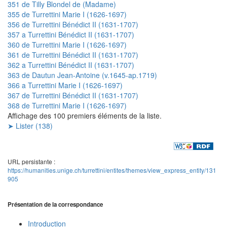
351 de Tilly Blondel de (Madame)
355 de Turrettini Marie I (1626-1697)
356 de Turrettini Bénédict II (1631-1707)
357 a Turrettini Bénédict II (1631-1707)
360 de Turrettini Marie I (1626-1697)
361 de Turrettini Bénédict II (1631-1707)
362 a Turrettini Bénédict II (1631-1707)
363 de Dautun Jean-Antoine (v.1645-ap.1719)
366 a Turrettini Marie I (1626-1697)
367 de Turrettini Bénédict II (1631-1707)
368 de Turrettini Marie I (1626-1697)
Affichage des 100 premiers éléments de la liste.
➤ Lister (138)
URL persistante :
https://humanities.unige.ch/turrettini/entites/themes/view_express_entity/131
905
Présentation de la correspondance
Introduction