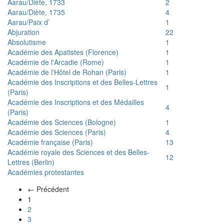
Aarau/Diète, 1733
2
Aarau/Diète, 1735
4
Aarau/Paix d’
1
Abjuration
22
Absolutisme
1
Académie des Apatistes (Florence)
1
Académie de l'Arcadie (Rome)
1
Académie de l'Hôtel de Rohan (Paris)
1
Académie des Inscriptions et des Belles-Lettres
1
(Paris)
Académie des Inscriptions et des Médailles
4
(Paris)
Académie des Sciences (Bologne)
1
Académie des Sciences (Paris)
4
Académie française (Paris)
13
Académie royale des Sciences et des Belles-
12
Lettres (Berlin)
Académies protestantes
← Précédent
(actuel)
1
2
3