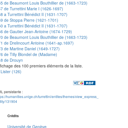
5 de Beaumont Louis Bouthillier de (1663-1723)
7 de Turrettini Marie I (1626-1697)
8 a Turrettini Bénédict II (1631-1707)
9 de Stoppa Pierre (1621-1701)
0 a Turrettini Bénédict II (1631-1707)
6 de Gautier Jean-Antoine (1674-1729)
0 de Beaumont Louis Bouthillier de (1663-1723)
1 de Drelincourt Antoine (1641-ap.1697)
3 de Martine Daniel (1649-1727)
6 de Tilly Blondel de (Madame)
48 de Drouyn
fichage des 100 premiers éléments de la liste.
Lister (126)
L persistante :
tps://humanities.unige.ch/turrettini/entites/themes/view_express_
tity/131904
Crédits
Université de Genève