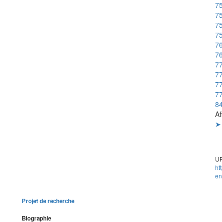
75
75
75
75
76
76
77
77
77
77
8
Af
➤ 
UR
ht
en
Projet de recherche
Biographie