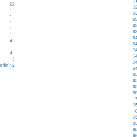
61
22
62
1
63
1
63
1
63
1
63
1
64
4
64
1
64
4
6
13
64
rlin)
12
64
65
65
65
65
1
65
1
6
65
66
66