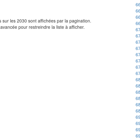
66
66
6
sur les 2030 sont affichées par la pagination.
66
avancée pour restreindre la liste à afficher.
67
6
67
67
6
67
67
67
6
68
68
6
6
68
69
6
69
69