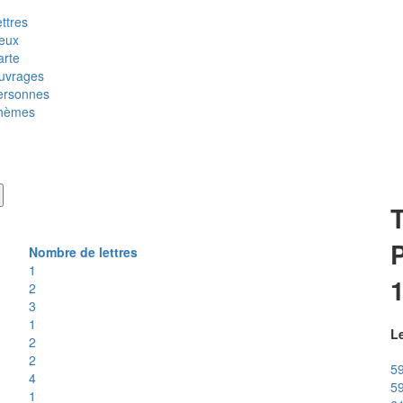
ttres
ieux
arte
uvrages
ersonnes
hèmes
T
P
Nombre de lettres
1
2
3
1
Le
2
2
59
4
59
1