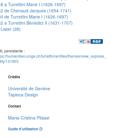
8 a Turrettini Marie I (1626-1697)
62 de Chenaud Jacques (1654-1741)
0 de Turrettini Marie I (1626-1697)
2 a Turrettini Bénédict II (1631-1707)
Lister (28)
L persistante :
tps://humanities.unige.ch/turrettini/entites/themes/view_express_
tity/131903
Crédits
Université de Genève
Tapioca Design
Contact
Maria-Cristina Pitassi
Guide d'utilisation