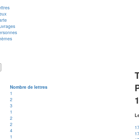
ttres
ieux
arte
uvrages
ersonnes
hèmes
T
P
Nombre de lettres
1
2
3
1
Le
2
2
17
4
17
1