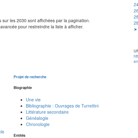
24
2
28
sur les 2030 sont affichées par la pagination.
28
avancée pour restreindre la liste à afficher.
➤ 
UR
ht
en
Projet de recherche
Biographie
Une vie
Bibliographie : Ouvrages de Turrettini
Littérature secondaire
Généalogie
Chronologie
cle
Entités