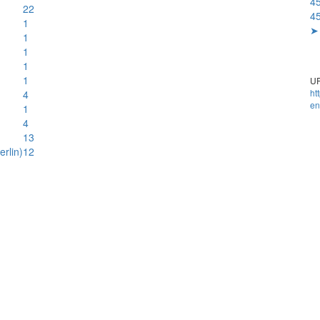
4
22
4
1
➤ 
1
1
1
1
UR
ht
4
en
1
4
13
rlin)
12