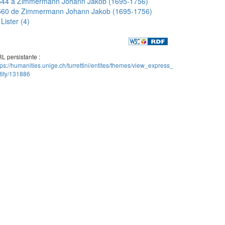
544 a Zimmermann Johann Jakob (1695-1756)
560 de Zimmermann Johann Jakob (1695-1756)
Lister (4)
L persistante :
tps://humanities.unige.ch/turrettini/entites/themes/view_express_
tity/131886