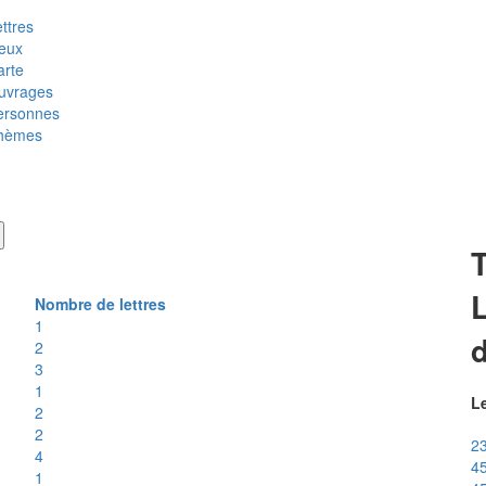
ttres
ieux
arte
uvrages
ersonnes
hèmes
T
L
Nombre de lettres
1
2
3
1
Le
2
2
23
4
4
1