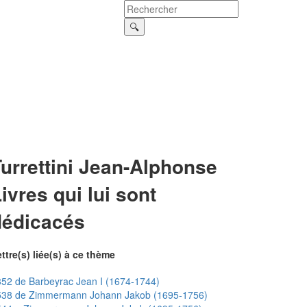
urrettini Jean-Alphonse
ivres qui lui sont
dédicacés
ttre(s) liée(s) à ce thème
52 de Barbeyrac Jean I (1674-1744)
538 de Zimmermann Johann Jakob (1695-1756)