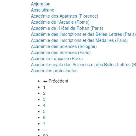
Abjuration
Absolutisme
Académie des Apatistes (Florence)
Académie de l'Arcadie (Rome)
Académie de l'Hôtel de Rohan (Paris)
Académie des Inscriptions et des Belles-Lettres (Paris)
Académie des Inscriptions et des Médailles (Paris)
Académie des Sciences (Bologne)
Académie des Sciences (Paris)
Académie française (Paris)
Académie royale des Sciences et des Belles-Lettres (Be
Académies protestantes
← Précédent
(actuel)
1
2
3
4
5
6
7
…
50