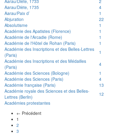
Aarau/Diète, 1733
2
Aarau/Diète, 1735
4
Aarau/Paix d’
1
Abjuration
22
Absolutisme
1
Académie des Apatistes (Florence)
1
Académie de l'Arcadie (Rome)
1
Académie de l'Hôtel de Rohan (Paris)
1
Académie des Inscriptions et des Belles-Lettres
1
(Paris)
Académie des Inscriptions et des Médailles
4
(Paris)
Académie des Sciences (Bologne)
1
Académie des Sciences (Paris)
4
Académie française (Paris)
13
Académie royale des Sciences et des Belles-
12
Lettres (Berlin)
Académies protestantes
← Précédent
(actuel)
1
2
3