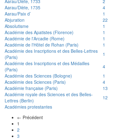
Aarau/Diète, 1733
2
Aarau/Diète, 1735
4
Aarau/Paix d’
1
Abjuration
22
Absolutisme
1
Académie des Apatistes (Florence)
1
Académie de l'Arcadie (Rome)
1
Académie de l'Hôtel de Rohan (Paris)
1
Académie des Inscriptions et des Belles-Lettres
1
(Paris)
Académie des Inscriptions et des Médailles
4
(Paris)
Académie des Sciences (Bologne)
1
Académie des Sciences (Paris)
4
Académie française (Paris)
13
Académie royale des Sciences et des Belles-
12
Lettres (Berlin)
Académies protestantes
← Précédent
(actuel)
1
2
3