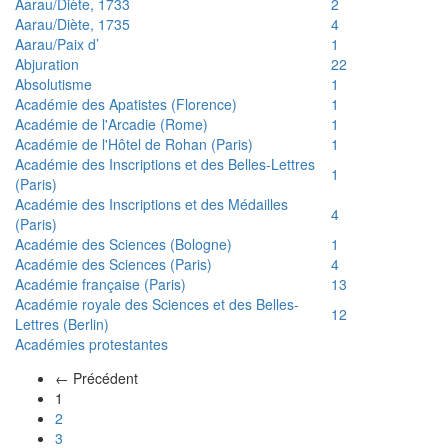
Aarau/Diète, 1733
2
Aarau/Diète, 1735
4
Aarau/Paix d’
1
Abjuration
22
Absolutisme
1
Académie des Apatistes (Florence)
1
Académie de l'Arcadie (Rome)
1
Académie de l'Hôtel de Rohan (Paris)
1
Académie des Inscriptions et des Belles-Lettres
1
(Paris)
Académie des Inscriptions et des Médailles
4
(Paris)
Académie des Sciences (Bologne)
1
Académie des Sciences (Paris)
4
Académie française (Paris)
13
Académie royale des Sciences et des Belles-
12
Lettres (Berlin)
Académies protestantes
← Précédent
(actuel)
1
2
3