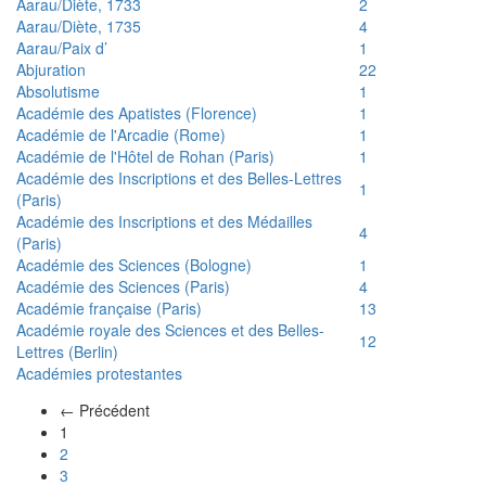
Aarau/Diète, 1733
2
Aarau/Diète, 1735
4
Aarau/Paix d’
1
Abjuration
22
Absolutisme
1
Académie des Apatistes (Florence)
1
Académie de l'Arcadie (Rome)
1
Académie de l'Hôtel de Rohan (Paris)
1
Académie des Inscriptions et des Belles-Lettres
1
(Paris)
Académie des Inscriptions et des Médailles
4
(Paris)
Académie des Sciences (Bologne)
1
Académie des Sciences (Paris)
4
Académie française (Paris)
13
Académie royale des Sciences et des Belles-
12
Lettres (Berlin)
Académies protestantes
← Précédent
(actuel)
1
2
3