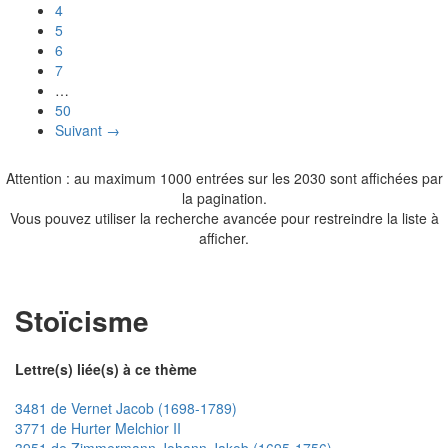
4
5
6
7
…
50
Suivant →
Attention : au maximum 1000 entrées sur les 2030 sont affichées par
la pagination.
Vous pouvez utiliser la recherche avancée pour restreindre la liste à
afficher.
Stoïcisme
Lettre(s) liée(s) à ce thème
3481 de Vernet Jacob (1698-1789)
3771 de Hurter Melchior II
3951 de Zimmermann Johann Jakob (1695-1756)