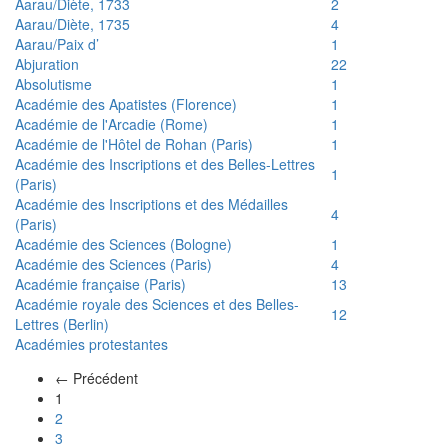
Aarau/Diète, 1733
2
Aarau/Diète, 1735
4
Aarau/Paix d’
1
Abjuration
22
Absolutisme
1
Académie des Apatistes (Florence)
1
Académie de l'Arcadie (Rome)
1
Académie de l'Hôtel de Rohan (Paris)
1
Académie des Inscriptions et des Belles-Lettres
1
(Paris)
Académie des Inscriptions et des Médailles
4
(Paris)
Académie des Sciences (Bologne)
1
Académie des Sciences (Paris)
4
Académie française (Paris)
13
Académie royale des Sciences et des Belles-
12
Lettres (Berlin)
Académies protestantes
← Précédent
(actuel)
1
2
3