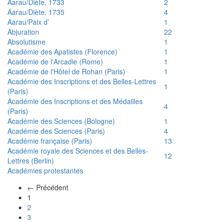
Aarau/Diète, 1733
2
Aarau/Diète, 1735
4
Aarau/Paix d’
1
Abjuration
22
Absolutisme
1
Académie des Apatistes (Florence)
1
Académie de l'Arcadie (Rome)
1
Académie de l'Hôtel de Rohan (Paris)
1
Académie des Inscriptions et des Belles-Lettres
1
(Paris)
Académie des Inscriptions et des Médailles
4
(Paris)
Académie des Sciences (Bologne)
1
Académie des Sciences (Paris)
4
Académie française (Paris)
13
Académie royale des Sciences et des Belles-
12
Lettres (Berlin)
Académies protestantes
← Précédent
(actuel)
1
2
3