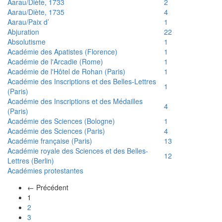
Aarau/Diète, 1733
2
Aarau/Diète, 1735
4
Aarau/Paix d’
1
Abjuration
22
Absolutisme
1
Académie des Apatistes (Florence)
1
Académie de l'Arcadie (Rome)
1
Académie de l'Hôtel de Rohan (Paris)
1
Académie des Inscriptions et des Belles-Lettres
1
(Paris)
Académie des Inscriptions et des Médailles
4
(Paris)
Académie des Sciences (Bologne)
1
Académie des Sciences (Paris)
4
Académie française (Paris)
13
Académie royale des Sciences et des Belles-
12
Lettres (Berlin)
Académies protestantes
← Précédent
(actuel)
1
2
3