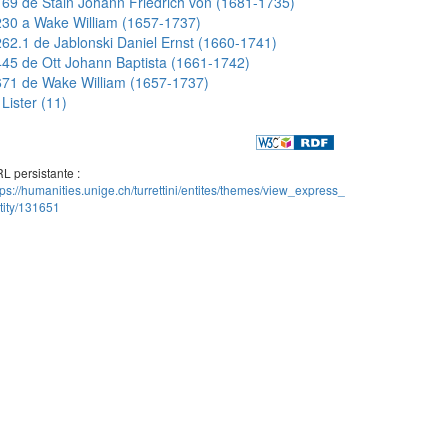
69 de Stain Johann Friedrich von (1681-1735)
30 a Wake William (1657-1737)
62.1 de Jablonski Daniel Ernst (1660-1741)
45 de Ott Johann Baptista (1661-1742)
71 de Wake William (1657-1737)
Lister (11)
L persistante :
tps://humanities.unige.ch/turrettini/entites/themes/view_express_
tity/131651