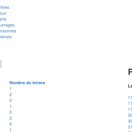
ttres
ieux
arte
uvrages
ersonnes
hèmes
R
Nombre de lettres
Le
1
2
17
3
17
1
17
2
3
2
30
4
31
1