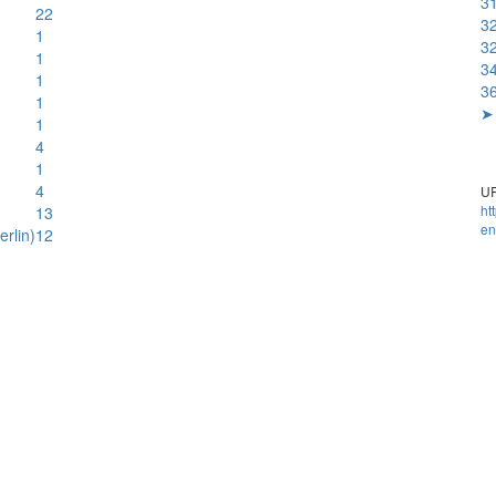
31
22
32
1
32
1
34
1
36
1
➤ 
1
4
1
4
UR
ht
13
en
rlin)
12