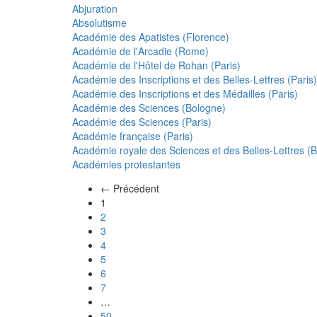
Abjuration
Absolutisme
Académie des Apatistes (Florence)
Académie de l'Arcadie (Rome)
Académie de l'Hôtel de Rohan (Paris)
Académie des Inscriptions et des Belles-Lettres (Paris)
Académie des Inscriptions et des Médailles (Paris)
Académie des Sciences (Bologne)
Académie des Sciences (Paris)
Académie française (Paris)
Académie royale des Sciences et des Belles-Lettres (Be
Académies protestantes
← Précédent
(actuel)
1
2
3
4
5
6
7
…
50