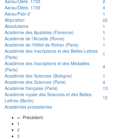
Aarau/Diète, 1733
2
Aarau/Diète, 1735
4
Aarau/Paix d’
1
Abjuration
22
Absolutisme
1
Académie des Apatistes (Florence)
1
Académie de l'Arcadie (Rome)
1
Académie de l'Hôtel de Rohan (Paris)
1
Académie des Inscriptions et des Belles-Lettres
1
(Paris)
Académie des Inscriptions et des Médailles
4
(Paris)
Académie des Sciences (Bologne)
1
Académie des Sciences (Paris)
4
Académie française (Paris)
13
Académie royale des Sciences et des Belles-
12
Lettres (Berlin)
Académies protestantes
← Précédent
(actuel)
1
2
3