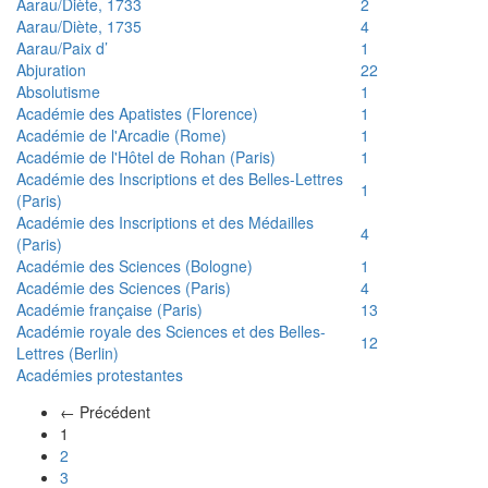
Aarau/Diète, 1733
2
Aarau/Diète, 1735
4
Aarau/Paix d’
1
Abjuration
22
Absolutisme
1
Académie des Apatistes (Florence)
1
Académie de l'Arcadie (Rome)
1
Académie de l'Hôtel de Rohan (Paris)
1
Académie des Inscriptions et des Belles-Lettres
1
(Paris)
Académie des Inscriptions et des Médailles
4
(Paris)
Académie des Sciences (Bologne)
1
Académie des Sciences (Paris)
4
Académie française (Paris)
13
Académie royale des Sciences et des Belles-
12
Lettres (Berlin)
Académies protestantes
← Précédent
(actuel)
1
2
3